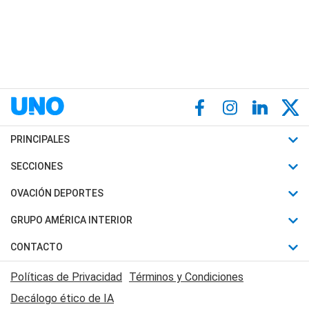
PRINCIPALES
Últimas Noticias
SECCIONES
Política
Horóscopo
OVACIÓN DEPORTES
Sociedad
Motores
Fútbol
GRUPO AMÉRICA INTERIOR
Policiales
Recetas
Mundial
Canal 7 en Vivo
CONTACTO
Judiciales
Trucos caseros
Automovilismo
Radio Nihuil
Acerca de Nosotros
Economia
Políticas de Privacidad
Términos y Condiciones
Series y Películas
Rugby
FM UNA
Contactanos
Decálogo ético de IA
Edictos y Solicitadas
Tenis