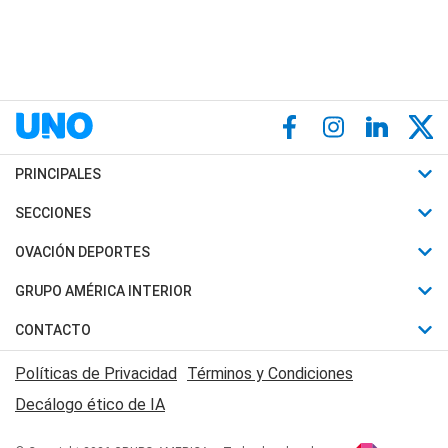
PRINCIPALES
Últimas Noticias
SECCIONES
Política
Horóscopo
OVACIÓN DEPORTES
Sociedad
Motores
Fútbol
GRUPO AMÉRICA INTERIOR
Policiales
Recetas
Mundial
Canal 7 en Vivo
CONTACTO
Judiciales
Trucos caseros
Automovilismo
Radio Nihuil
Acerca de Nosotros
Economia
Políticas de Privacidad
Términos y Condiciones
Series y Películas
Rugby
FM UNA
Contactanos
Decálogo ético de IA
Edictos y Solicitadas
Tenis
Radio Brava
Newsletter