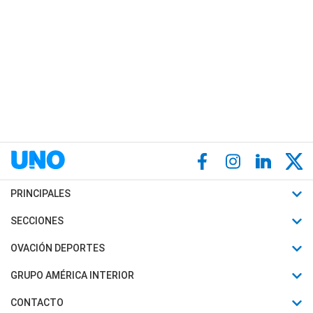
PRINCIPALES
Últimas Noticias
SECCIONES
Política
Horóscopo
OVACIÓN DEPORTES
Sociedad
Motores
Fútbol
GRUPO AMÉRICA INTERIOR
Policiales
Recetas
Mundial
Canal 7 en Vivo
CONTACTO
Judiciales