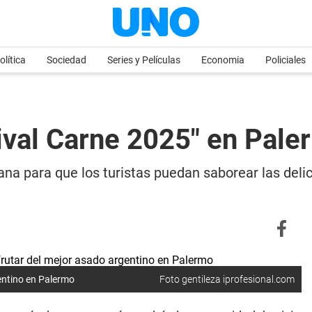
olítica
Sociedad
Series y Películas
Economia
Policiales
ival Carne 2025" en Pale
na para que los turistas puedan saborear las delicia
gentino en Palermo
Foto gentileza iprofesional.com