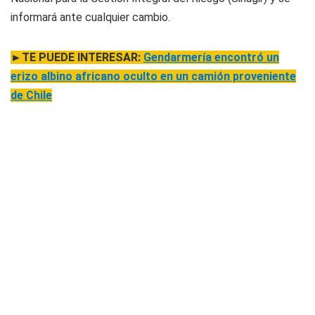
informará ante cualquier cambio.
►TE PUEDE INTERESAR:
Gendarmería encontró un
erizo albino africano oculto en un camión proveniente
de Chile