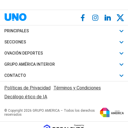
PRINCIPALES
Últimas Noticias
SECCIONES
Política
Horóscopo
OVACIÓN DEPORTES
Sociedad
Motores
Fútbol
GRUPO AMÉRICA INTERIOR
Policiales
Recetas
Mundial
Canal 7 en Vivo
CONTACTO
Judiciales
Trucos caseros
Automovilismo
Radio Nihuil
Acerca de Nosotros
Economia
Políticas de Privacidad
Términos y Condiciones
Series y Películas
Rugby
FM UNA
Contactanos
Decálogo ético de IA
Edictos y Solicitadas
Tenis
Radio Brava
Newsletter
Básquet
© Copyright 2026 GRUPO AMERICA – Todos los derechos
San Juan 8
reservados
Boxeo