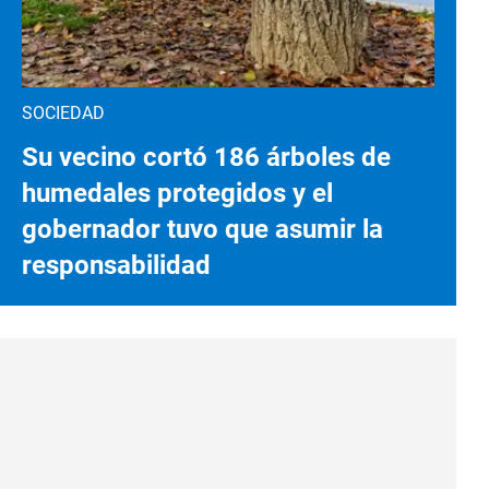
SOCIEDAD
Su vecino cortó 186 árboles de
humedales protegidos y el
gobernador tuvo que asumir la
responsabilidad