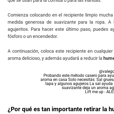
que se usan para la comida o para las viandas.
Comienza colocando en el recipiente limpio mucha s
medida generosa de suavizante para la ropa. A l
agujeritos. Para hacer este último paso, puedes 
fósforo o un encendedor.
A continuación, coloca este recipiente en cualqui
aroma delicioso, y además ayudará a reducir la
hum
@valego
Probando este método casero para ayud
aroma en casa Solo necesitás: Sal grues
tapa y algunos agujeros La sal ayuda
suavizante deja un aroma ag
Lift me up - A
¿Por qué es tan importante retirar la 