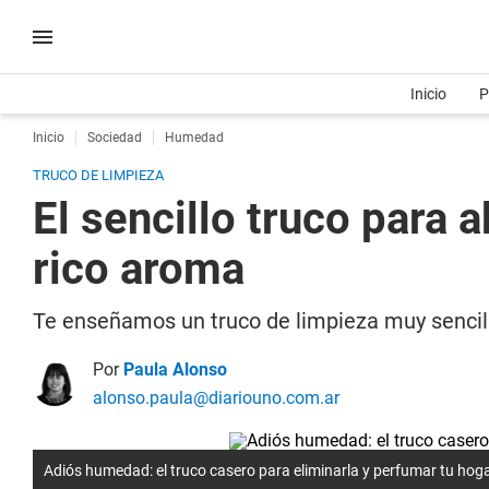
Inicio
P
Inicio
Sociedad
Humedad
TRUCO DE LIMPIEZA
El sencillo truco para
rico aroma
Te enseñamos un truco de limpieza muy sencill
Por
Paula Alonso
alonso.paula@diariouno.com.ar
Adiós humedad: el truco casero para eliminarla y perfumar tu hog