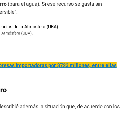
orro
(para el agua). Si ese recurso se gasta sin
ersible".
la Atmósfera (UBA).
resas importadoras por $723 millones, entre ellas
uro
describió además la situación que, de acuerdo con los