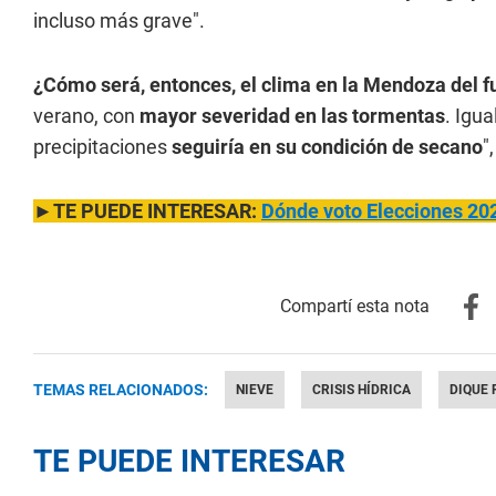
incluso más grave".
¿Cómo será, entonces, el clima en la Mendoza del f
verano, con
mayor severidad en las tormentas
. Igua
precipitaciones
seguiría en su condición de secano
"
►TE PUEDE INTERESAR:
Dónde voto Elecciones 202
TEMAS RELACIONADOS:
NIEVE
CRISIS HÍDRICA
DIQUE 
TE PUEDE INTERESAR