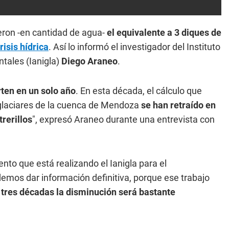
eron -en cantidad de agua-
el equivalente a 3 diques de
risis hídrica
. Así lo informó el investigador del Instituto
tales (Ianigla)
Diego Araneo
.
rten en un solo año
. En esta década, el cálculo que
s glaciares de la cuenca de Mendoza
se han retraído en
rerillos
", expresó Araneo durante una entrevista con
ento que está realizando el Ianigla para el
emos dar información definitiva, porque ese trabajo
tres décadas la disminución será bastante