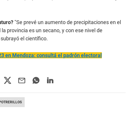
uturo?
"Se prevé un aumento de precipitaciones en el
l la provincia es un secano, y con ese nivel de
, subrayó el científico.
3 en Mendoza: consultá el padrón electoral
POTRERILLOS