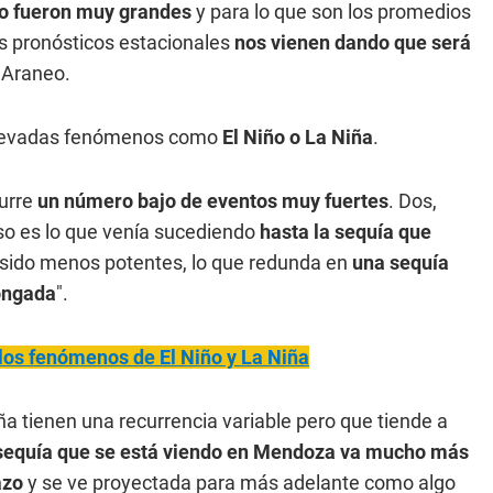
o fueron muy grandes
y para lo que son los promedios
os pronósticos estacionales
nos vienen dando que será
ó Araneo.
s nevadas fenómenos como
El Niño o La Niña
.
curre
un número bajo de eventos muy fuertes
. Dos,
so es lo que venía sucediendo
hasta la sequía que
 sido menos potentes, lo que redunda en
una sequía
ongada
".
os fenómenos de El Niño y La Niña
a tienen una recurrencia variable pero que tiende a
 sequía que se está viendo en Mendoza va mucho más
azo
y se ve proyectada para más adelante como algo