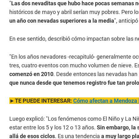
"
Las dos nevaditas que hubo hace pocas semanas n
históricos de mayo y abril serían muy pobres. Pero l
un año con nevadas superiores a la media
", anticip
En ese sentido, describió cómo impactan sobre la
"En los años nevadores -recapituló- generalmente o
tres, cuatro eventos con mucho volumen de nieve. E
comenzó en 2010
. Desde entonces las nevadas han
que nunca desde que tenemos registro fue tan prol
►TE PUEDE INTERESAR:
Cómo afectan a Mendoza l
Luego explicó: "Los fenómenos como El Niño y La Niñ
estar entre los 5 y los 12 o 13 años.
Sin embargo, la
allá de esos ciclos
. Es una tendencia
a muy largo pl