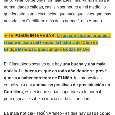
niño. Venimos de unas normalidades frías, vamos ahora a
normalidades cálidas, casi sin ser neutro en el medio, lo
que forzaría a una circulación que hace que se tengan más
nevadas en Cordillera, más de lo normal", dijo Araneo.
►TE PUEDE INTERESAR:
Llegó con los inmigrantes y
resiste el paso del tiempo: la historia del Club de
Bridge Mendoza, que cumplió Bodas de Oro
El Climatólogo sostuvo que hay
una buena y una mala
noticia.
La
buena es que en todo año donde se prevé
que va a haber corriente de El Niño,
los pronósticos
empiezan a dar
anomalías positivas de precipitación en
Cordillera
, es decir que serían superiores a lo normal,
pero nunca se sabe a ciencia cierta la cantidad.
La mala noticia
- según Araneo - es que
hay casos como