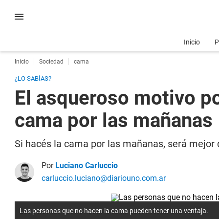
Inicio
P
Inicio
Sociedad
cama
¿LO SABÍAS?
El asqueroso motivo po
cama por las mañanas
Si hacés la cama por las mañanas, será mejor q
Por
Luciano Carluccio
carluccio.luciano@diariouno.com.ar
Las personas que no hacen la cama pueden tener una ventaja.