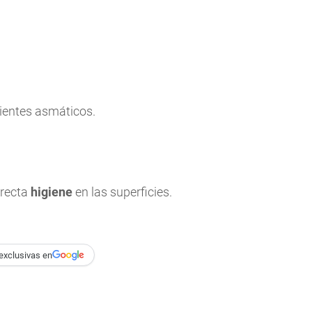
ientes asmáticos.
rrecta
higiene
en las superficies.
exclusivas en