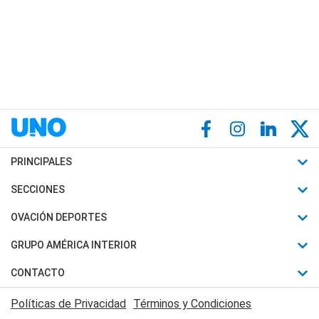
PRINCIPALES
Últimas Noticias
SECCIONES
Política
Horóscopo
OVACIÓN DEPORTES
Sociedad
Motores
Fútbol
GRUPO AMÉRICA INTERIOR
Policiales
Recetas
Mundial
Canal 7 en Vivo
CONTACTO
Judiciales
Trucos caseros
Automovilismo
Radio Nihuil
Acerca de Nosotros
Economia
Políticas de Privacidad
Términos y Condiciones
Series y Películas
Rugby
FM UNA