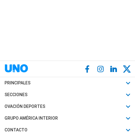
PRINCIPALES
Últimas Noticias
SECCIONES
Política
Horóscopo
OVACIÓN DEPORTES
Sociedad
Motores
Fútbol
GRUPO AMÉRICA INTERIOR
Policiales
Recetas
Mundial
Canal 7 en Vivo
CONTACTO
Judiciales