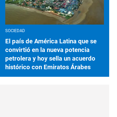
SOCIEDAD
El país de América Latina que se
convirtió en la nueva potencia
petrolera y hoy sella un acuerdo
histórico con Emiratos Árabes