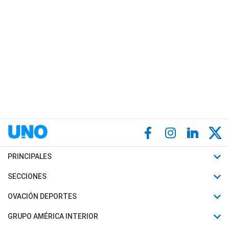
PRINCIPALES
Últimas Noticias
SECCIONES
Política
Horóscopo
OVACIÓN DEPORTES
Sociedad
Motores
Fútbol
GRUPO AMÉRICA INTERIOR
Policiales
Recetas