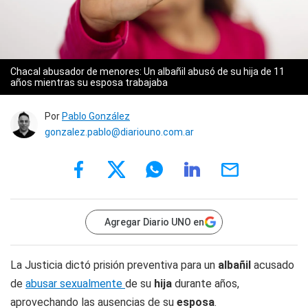
Chacal abusador de menores: Un albañil abusó de su hija de 11
años mientras su esposa trabajaba
Por
Pablo González
gonzalez.pablo@diariouno.com.ar
Agregar Diario UNO en
La Justicia dictó prisión preventiva para un
albañil
acusado
de
abusar sexualmente
de su
hija
durante años,
aprovechando las ausencias de su
esposa
.