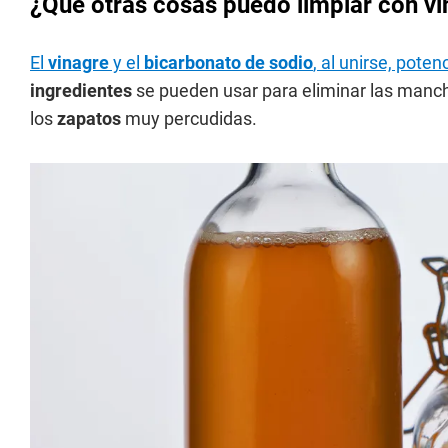
¿Qué otras cosas puedo limpiar con vi
El
vinagre
y el
bicarbonato de sodio
, al unirse, pote
ingredientes
se pueden usar para eliminar las mancha
los
zapatos
muy percudidas.