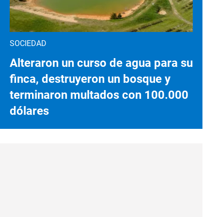
SOCIEDAD
Alteraron un curso de agua para su
finca, destruyeron un bosque y
terminaron multados con 100.000
dólares