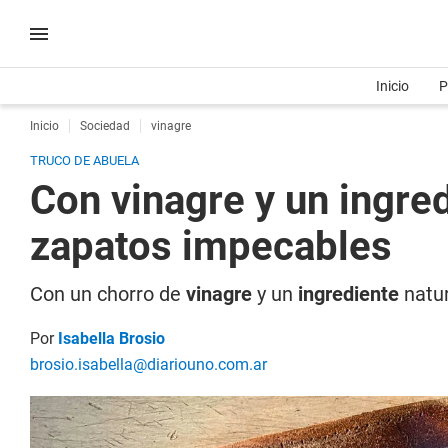
Inicio
P
Inicio
Sociedad
vinagre
TRUCO DE ABUELA
Con vinagre y un ingred
zapatos impecables
Con un chorro de
vinagre
y un
ingrediente
natur
Por
Isabella Brosio
brosio.isabella@diariouno.com.ar