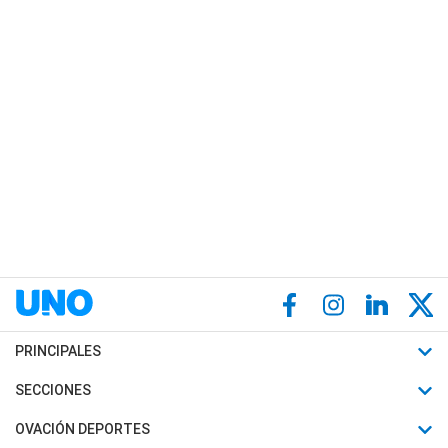
PRINCIPALES
Últimas Noticias
SECCIONES
Política
Horóscopo
OVACIÓN DEPORTES