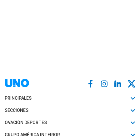
PRINCIPALES
Últimas Noticias
SECCIONES
Política
Horóscopo
OVACIÓN DEPORTES
Sociedad
Motores
Fútbol
GRUPO AMÉRICA INTERIOR