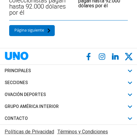
coleccionistas pagan
hasta 92.000 dólares
por él
Página siguiente
PRINCIPALES
Últimas Noticias
SECCIONES
Política
Horóscopo
OVACIÓN DEPORTES
Sociedad
Motores
Fútbol
GRUPO AMÉRICA INTERIOR
Policiales
Recetas
Mundial
Canal 7 en Vivo
CONTACTO
Judiciales
Trucos caseros
Automovilismo
Radio Nihuil
Acerca de Nosotros
Economia
Políticas de Privacidad
Términos y Condiciones
Series y Películas
Rugby