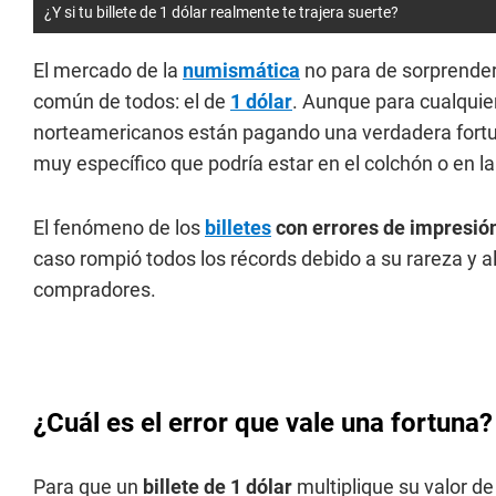
¿Y si tu billete de 1 dólar realmente te trajera suerte?
El mercado de la
numismática
no para de sorprender,
común de todos: el de
1 dólar
. Aunque para cualquier
norteamericanos están pagando una verdadera fortun
muy específico que podría estar en el colchón o en la 
El fenómeno de los
billetes
con errores de impresió
caso rompió todos los récords debido a su rareza y 
compradores.
¿Cuál es el error que vale una fortuna?
Para que un
billete de 1 dólar
multiplique su valor de