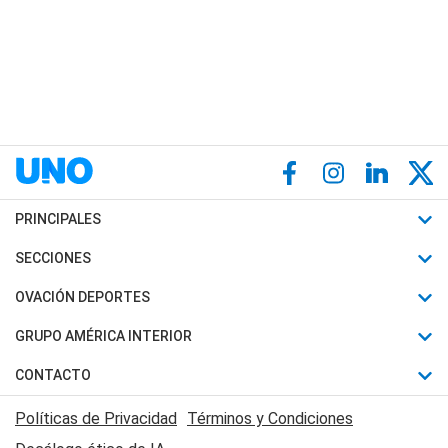
PRINCIPALES
Últimas Noticias
SECCIONES
Política
Horóscopo
OVACIÓN DEPORTES
Sociedad
Motores
Fútbol
GRUPO AMÉRICA INTERIOR
Policiales
Recetas
Mundial
Canal 7 en Vivo
CONTACTO
Judiciales
Trucos caseros
Automovilismo
Radio Nihuil
Acerca de Nosotros
Economia
Políticas de Privacidad
Términos y Condiciones
Series y Películas
Rugby
FM UNA
Contactanos