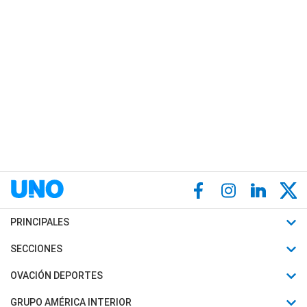
PRINCIPALES
Últimas Noticias
SECCIONES
Política
Horóscopo
OVACIÓN DEPORTES
Sociedad
Motores
Fútbol
GRUPO AMÉRICA INTERIOR