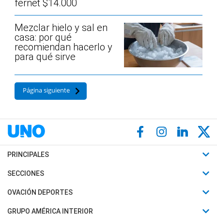
fernet $14.000
Mezclar hielo y sal en
casa: por qué
recomiendan hacerlo y
para qué sirve
Página siguiente
PRINCIPALES
Últimas Noticias
SECCIONES
Política
Horóscopo
OVACIÓN DEPORTES
Sociedad
Motores
Fútbol
GRUPO AMÉRICA INTERIOR