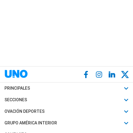
PRINCIPALES
Últimas Noticias
SECCIONES
Política
Horóscopo
OVACIÓN DEPORTES
Sociedad
Motores
Fútbol
GRUPO AMÉRICA INTERIOR
Policiales
Recetas
Mundial