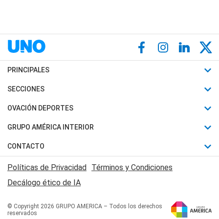
PRINCIPALES
Últimas Noticias
SECCIONES
Política
Horóscopo
OVACIÓN DEPORTES
Sociedad
Motores
Fútbol
GRUPO AMÉRICA INTERIOR
Policiales
Recetas
Mundial
Canal 7 en Vivo
CONTACTO
Judiciales
Trucos caseros
Automovilismo
Radio Nihuil
Acerca de Nosotros
Economia
Políticas de Privacidad
Términos y Condiciones
Series y Películas
Rugby
FM UNA
Contactanos
Decálogo ético de IA
Edictos y Solicitadas
Tenis
Radio Brava
Newsletter
Básquet
© Copyright 2026 GRUPO AMERICA – Todos los derechos
San Juan 8
reservados