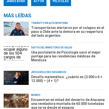
JAMES BOND
ACTOR
PELÍCULAS
MÁS LEÍDAS
TRÁNSITO EN ALTA MONTAÑA
Transportistas alertaron por el colapso en el
paso a Chile ante la demora en su reapertura
del lado argentino
DATOS DEL MINISTERIO DE SALUD
Una postulante de Psicología sacó el mejor
puntaje para las residencias médicas de
Mendoza
¡RESOLVELO EN 5 SEGUNDOS!
Desafío matemático: ¿cuánto es (3.000 x 6 +
12.000) ÷ (4 + 1)?
MUNDO
Encuentran en mitad del desierto de Atacama
una reveladora montaña de 60.000 toneladas
que se ve desde el espacio