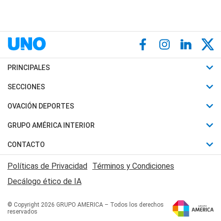
PRINCIPALES
Últimas Noticias
SECCIONES
Política
Horóscopo
OVACIÓN DEPORTES
Sociedad
Motores
Fútbol
GRUPO AMÉRICA INTERIOR
Policiales
Recetas
Mundial
Canal 7 en Vivo
CONTACTO
Judiciales
Trucos caseros
Automovilismo
Radio Nihuil
Acerca de Nosotros
Economia
Políticas de Privacidad
Términos y Condiciones
Series y Películas
Rugby
FM UNA
Contactanos
Decálogo ético de IA
Edictos y Solicitadas
Tenis
Radio Brava
Newsletter
Básquet
© Copyright 2026 GRUPO AMERICA – Todos los derechos
San Juan 8
reservados
Boxeo