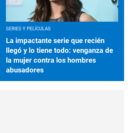
SERIES Y PELÍCULAS
La impactante serie que recién
llegó y lo tiene todo: venganza de
la mujer contra los hombres
abusadores