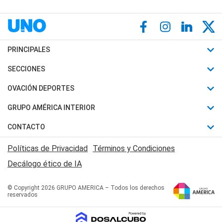
PRINCIPALES
Últimas Noticias
SECCIONES
Política
Horóscopo
OVACIÓN DEPORTES
Sociedad
Motores
Fútbol
GRUPO AMÉRICA INTERIOR
Policiales
Recetas
Mundial
Canal 7 en Vivo
CONTACTO
Judiciales
Trucos caseros
Automovilismo
Radio Nihuil
Acerca de Nosotros
Economia
Políticas de Privacidad
Términos y Condiciones
Series y Películas
Rugby
FM UNA
Contactanos
Decálogo ético de IA
Edictos y Solicitadas
Tenis
Radio Brava
Newsletter
Básquet
© Copyright 2026 GRUPO AMERICA – Todos los derechos
San Juan 8
reservados
Boxeo
Fuera de Juego