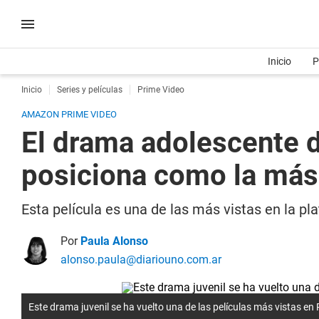
Inicio
P
Inicio
Series y películas
Prime Video
AMAZON PRIME VIDEO
El drama adolescente 
posiciona como la más
Esta película es una de las más vistas en la p
Por
Paula Alonso
alonso.paula@diariouno.com.ar
Este drama juvenil se ha vuelto una de las películas más vistas en