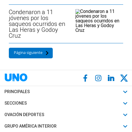
Condenaron a 11
jóvenes por los
saqueos ocurridos en
Las Heras y Godoy
Cruz
Página siguiente
PRINCIPALES
Últimas Noticias
SECCIONES
Política
Horóscopo
OVACIÓN DEPORTES
Sociedad
Motores
Fútbol
GRUPO AMÉRICA INTERIOR
Policiales