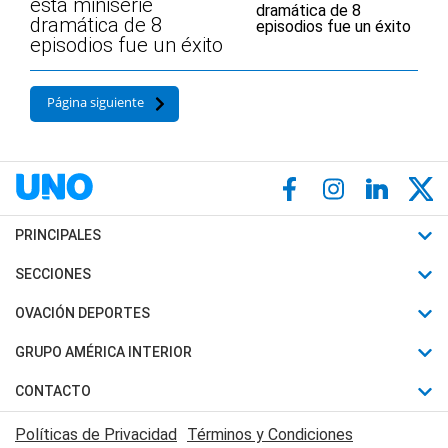
esta miniserie
dramática de 8
episodios fue un éxito
Página siguiente
PRINCIPALES
Últimas Noticias
SECCIONES
Política
Horóscopo
OVACIÓN DEPORTES
Sociedad
Motores
Fútbol
GRUPO AMÉRICA INTERIOR
Policiales
Recetas
Mundial
Canal 7 en Vivo
CONTACTO
Judiciales
Trucos caseros
Automovilismo
Radio Nihuil
Acerca de Nosotros
Economia
Políticas de Privacidad
Términos y Condiciones
Series y Películas
Rugby