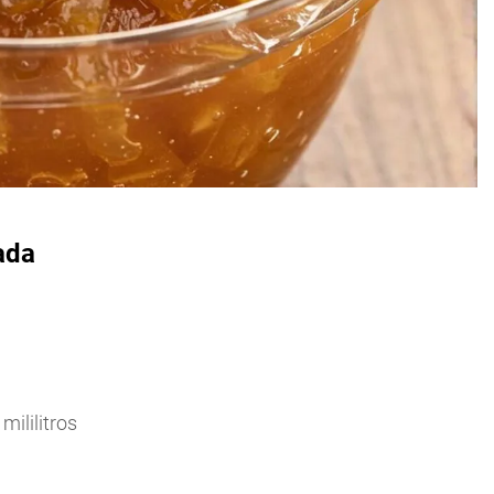
ada
ililitros