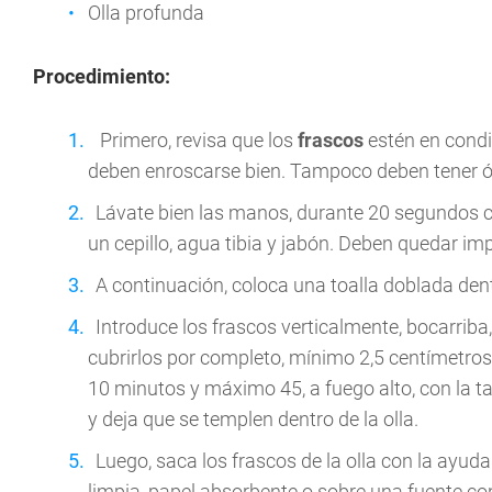
Olla profunda
Procedimiento:
Primero, revisa que los
frascos
estén en condi
deben enroscarse bien. Tampoco deben tener óx
Lávate bien las manos, durante 20 segundos c
un cepillo, agua tibia y jabón. Deben quedar im
A continuación, coloca una toalla doblada dent
Introduce los frascos verticalmente, bocarriba,
cubrirlos por completo, mínimo 2,5 centímetro
10 minutos y máximo 45, a fuego alto, con la t
y deja que se templen dentro de la olla.
Luego, saca los frascos de la olla con la ayud
limpia, papel absorbente o sobre una fuente con 