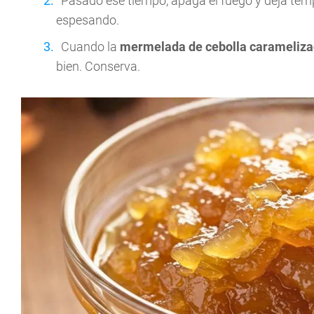
Pasado ese tiempo, apaga el fuego y deja tem
espesando.
Cuando la
mermelada de cebolla carameliz
bien. Conserva.