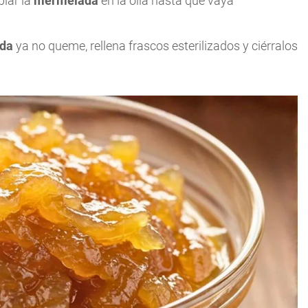
plar la
mermelada
en la olla hasta que vaya
ada
ya no queme, rellena frascos esterilizados y ciérralos