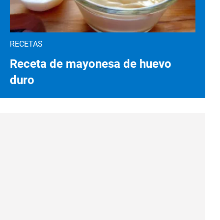
RECETAS
Receta de mayonesa de huevo
duro