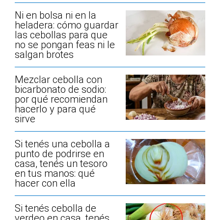
Ni en bolsa ni en la
heladera: cómo guardar
las cebollas para que
no se pongan feas ni le
salgan brotes
Mezclar cebolla con
bicarbonato de sodio:
por qué recomiendan
hacerlo y para qué
sirve
Si tenés una cebolla a
punto de podrirse en
casa, tenés un tesoro
en tus manos: qué
hacer con ella
Si tenés cebolla de
verdeo en casa, tenés