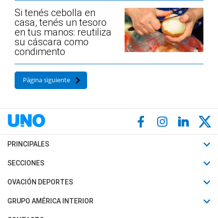
Si tenés cebolla en
casa, tenés un tesoro
en tus manos: reutiliza
su cáscara como
condimento
Página siguiente
PRINCIPALES
Últimas Noticias
SECCIONES
Política
Horóscopo
OVACIÓN DEPORTES
Sociedad
Motores
Fútbol
GRUPO AMÉRICA INTERIOR
Policiales
Recetas
Mundial