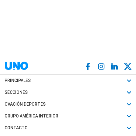
PRINCIPALES
Últimas Noticias
SECCIONES
Política
Horóscopo
OVACIÓN DEPORTES
Sociedad
Motores
Fútbol
GRUPO AMÉRICA INTERIOR
Policiales
Recetas
Mundial
Canal 7 en Vivo
CONTACTO
Judiciales
Trucos caseros
Automovilismo