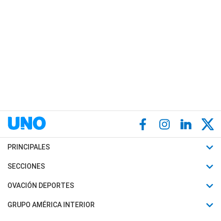
PRINCIPALES
Últimas Noticias
SECCIONES
Política
Horóscopo
OVACIÓN DEPORTES
Sociedad
Motores
Fútbol
GRUPO AMÉRICA INTERIOR
Policiales
Recetas
Mundial