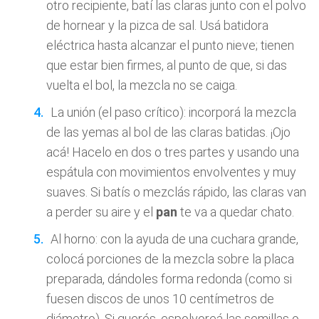
otro recipiente, batí las claras junto con el polvo
de hornear y la pizca de sal. Usá batidora
eléctrica hasta alcanzar el punto nieve; tienen
que estar bien firmes, al punto de que, si das
vuelta el bol, la mezcla no se caiga.
La unión (el paso crítico): incorporá la mezcla
de las yemas al bol de las claras batidas. ¡Ojo
acá! Hacelo en dos o tres partes y usando una
espátula con movimientos envolventes y muy
suaves. Si batís o mezclás rápido, las claras van
a perder su aire y el
pan
te va a quedar chato.
Al horno: con la ayuda de una cuchara grande,
colocá porciones de la mezcla sobre la placa
preparada, dándoles forma redonda (como si
fuesen discos de unos 10 centímetros de
diámetro). Si querés, espolvoreá las semillas o