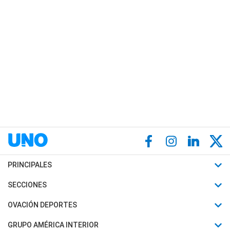
PRINCIPALES
Últimas Noticias
SECCIONES
Política
Horóscopo
OVACIÓN DEPORTES
Sociedad
Motores
Fútbol
GRUPO AMÉRICA INTERIOR