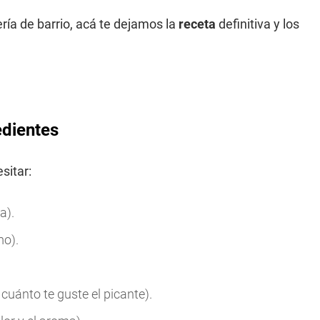
ería de barrio, acá te dejamos la
receta
definitiva y los
edientes
sitar:
a).
mo).
cuánto te guste el picante).