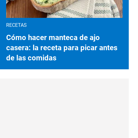
RECETAS
Cómo hacer manteca de ajo
casera: la receta para picar antes
de las comidas