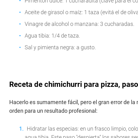
Pimentón dulce: 1 cucharadita (clave para el co
Aceite de girasol o maíz: 1 taza (evitá el de oli
Vinagre de alcohol o manzana: 3 cucharadas.
Agua tibia: 1/4 de taza.
Sal y pimienta negra: a gusto.
Receta de chimichurri para pizza, pas
Hacerlo es sumamente fácil, pero el gran error de la
orden para un resultado profesional:
Hidratar las especias: en un frasco limpio, colo
agua tibia. Este paso "despierta" los sabores se