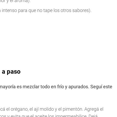
lor y el aroma).
va intenso para que no tape los otros sabores).
o a paso
 mayoría es mezclar todo en frío y apurados. Seguí este
cá el orégano, el ají molido y el pimentón. Agregá el
cos y evita que el aceite los impermeabilice. Dejá