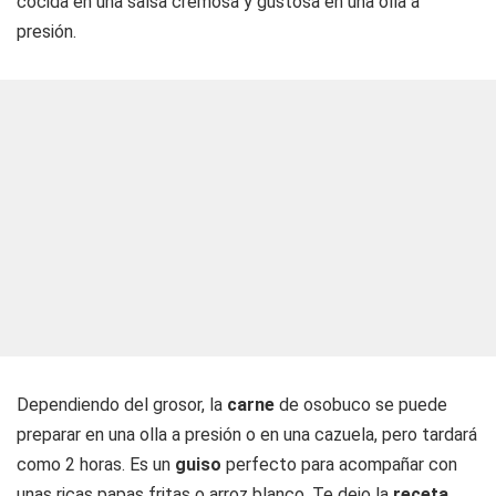
cocida en una salsa cremosa y gustosa en una olla a
presión.
Dependiendo del grosor, la
carne
de osobuco se puede
preparar en una olla a presión o en una cazuela, pero tardará
como 2 horas. Es un
guiso
perfecto para acompañar con
unas ricas papas fritas o arroz blanco. Te dejo la
receta