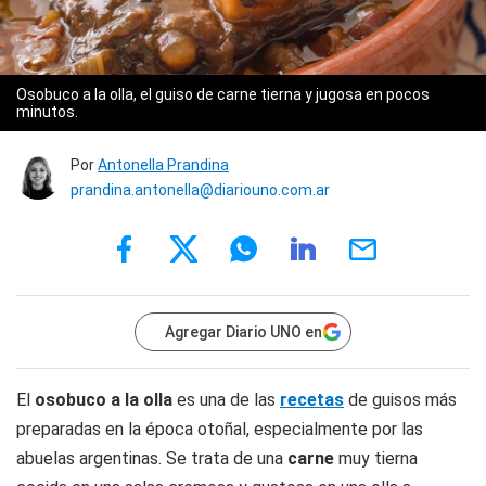
Osobuco a la olla, el guiso de carne tierna y jugosa en pocos
minutos.
Por
Antonella Prandina
prandina.antonella@diariouno.com.ar
Agregar Diario UNO en
El
osobuco a la olla
es una de las
recetas
de guisos más
preparadas en la época otoñal, especialmente por las
abuelas argentinas. Se trata de una
carne
muy tierna