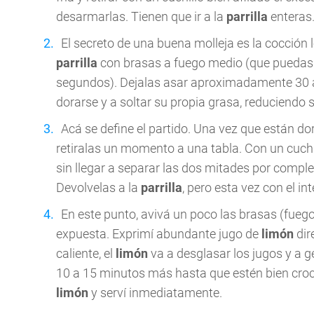
desarmarlas. Tienen que ir a la
parrilla
enteras
El secreto de una buena molleja es la cocción l
parrilla
con brasas a fuego medio (que puedas
segundos). Dejalas asar aproximadamente 30 a
dorarse y a soltar su propia grasa, reduciendo
Acá se define el partido. Una vez que están do
retiralas un momento a una tabla. Con un cuchill
sin llegar a separar las dos mitades por comple
Devolvelas a la
parrilla
, pero esta vez con el in
En este punto, avivá un poco las brasas (fuego 
expuesta. Exprimí abundante jugo de
limón
dir
caliente, el
limón
va a desglasar los jugos y a 
10 a 15 minutos más hasta que estén bien croca
limón
y serví inmediatamente.