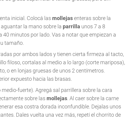
.
enta inicial. Colocá las
mollejas
enteras sobre la
 aguantar la mano sobre la
parrilla
unos 7 a 8
 40 minutos por lado. Vas a notar que empiezan a
 su tamaño.
radas por ambos lados y tienen cierta firmeza al tacto,
o filoso, cortalas al medio a lo largo (corte mariposa),
to, o en lonjas gruesas de unos 2 centímetros.
terior expuesto hacia las brasas.
medio-fuerte). Agregá sal parrillera sobre la cara
ectamente sobre las
mollejas
. Al caer sobre la carne
generar esa costra dorada inconfundible. Dejalas unos
ntes. Dales vuelta una vez más, repetí el chorrito de