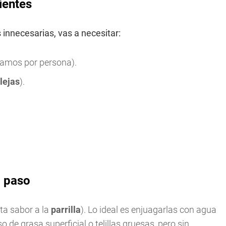
ientes
 innecesarias, vas a necesitar:
ramos por persona).
lejas
).
a paso
ita sabor a la
parrilla
). Lo ideal es enjuagarlas con agua
so de grasa superficial o telillas gruesas, pero sin