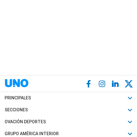
PRINCIPALES
Últimas Noticias
SECCIONES
Política
Horóscopo
OVACIÓN DEPORTES
Sociedad
Motores
Fútbol
GRUPO AMÉRICA INTERIOR