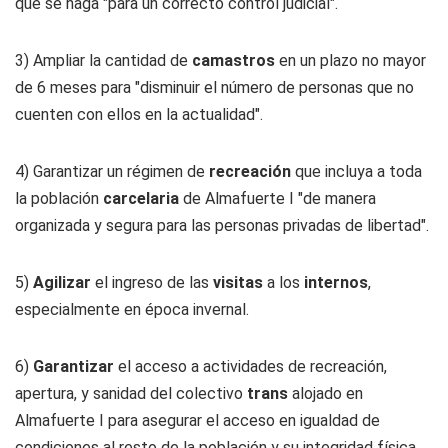
que se haga "para un correcto control judicial".
3) Ampliar la cantidad de
camastros
en un plazo no mayor
de 6 meses para "disminuir el número de personas que no
cuenten con ellos en la actualidad".
4) Garantizar un régimen de
recreación
que incluya a toda
la población
carcelaria
de Almafuerte I "de manera
organizada y segura para las personas privadas de libertad".
5)
Agilizar
el ingreso de las
visitas
a los
internos
,
especialmente en época invernal.
6)
Garantizar
el acceso a actividades de recreación,
apertura, y sanidad del colectivo
trans
alojado en
Almafuerte I para asegurar el acceso en igualdad de
condiciones al resto de la población y su integridad física.