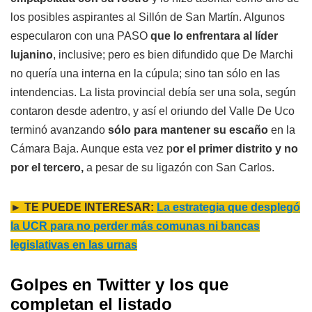
los posibles aspirantes al Sillón de San Martín. Algunos
especularon con una PASO
que lo enfrentara al líder
lujanino
, inclusive; pero es bien difundido que De Marchi
no quería una interna en la cúpula; sino tan sólo en las
intendencias. La lista provincial debía ser una sola, según
contaron desde adentro, y así el oriundo del Valle De Uco
terminó avanzando
sólo para mantener su escaño
en la
Cámara Baja. Aunque esta vez p
or el primer distrito y no
por el tercero,
a pesar de su ligazón con San Carlos.
► TE PUEDE INTERESAR:
La estrategia que desplegó
la UCR para no perder más comunas ni bancas
legislativas en las urnas
Golpes en Twitter y los que
completan el listado