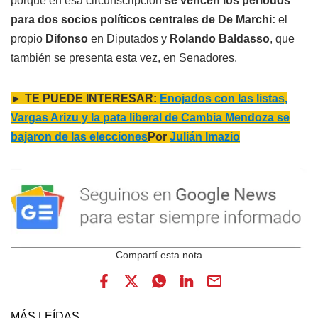
porque en esa circunscripción
se vencen los períodos
para dos socios políticos centrales de De Marchi:
el
propio
Difonso
en Diputados y
Rolando Baldasso
, que
también se presenta esta vez, en Senadores.
► TE PUEDE INTERESAR:
Enojados con las listas,
Vargas Arizu y la pata liberal de Cambia Mendoza se
bajaron de las elecciones
Por
Julián Imazio
MÁS LEÍDAS