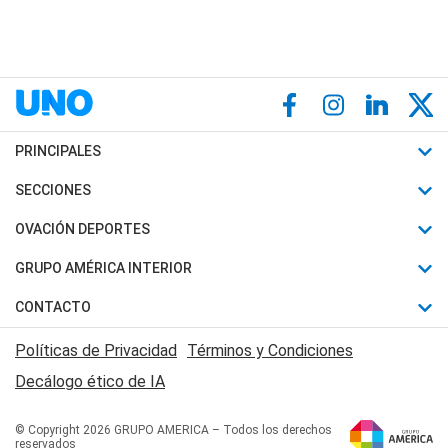
PRINCIPALES
Últimas Noticias
SECCIONES
Política
Horóscopo
OVACIÓN DEPORTES
Sociedad
Motores
Fútbol
GRUPO AMÉRICA INTERIOR
Policiales
Recetas
Mundial
Canal 7 en Vivo
CONTACTO
Judiciales
Trucos caseros
Automovilismo
Radio Nihuil
Acerca de Nosotros
Economia
Políticas de Privacidad
Términos y Condiciones
Series y Películas
Rugby
FM UNA
Contactanos
Decálogo ético de IA
Edictos y Solicitadas
Tenis
Radio Brava
Newsletter
Básquet
© Copyright 2026 GRUPO AMERICA – Todos los derechos
San Juan 8
reservados