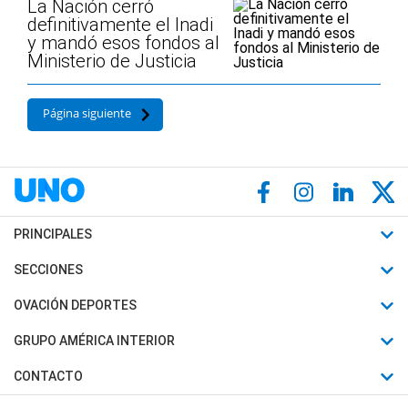
La Nación cerró
definitivamente el Inadi
y mandó esos fondos al
Ministerio de Justicia
Página siguiente
PRINCIPALES
Últimas Noticias
SECCIONES
Política
Horóscopo
OVACIÓN DEPORTES
Sociedad
Motores
Fútbol
GRUPO AMÉRICA INTERIOR
Policiales
Recetas
Mundial
Canal 7 en Vivo
CONTACTO
Judiciales
Trucos caseros
Automovilismo
Radio Nihuil