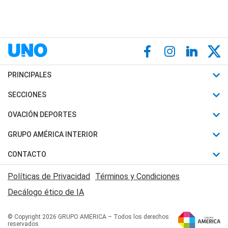
PRINCIPALES
Últimas Noticias
SECCIONES
Política
Horóscopo
OVACIÓN DEPORTES
Sociedad
Motores
Fútbol
GRUPO AMÉRICA INTERIOR
Policiales
Recetas
Mundial
Canal 7 en Vivo
CONTACTO
Judiciales
Trucos caseros
Automovilismo
Radio Nihuil
Acerca de Nosotros
Economia
Políticas de Privacidad
Términos y Condiciones
Series y Películas
Rugby
FM UNA
Contactanos
Decálogo ético de IA
Edictos y Solicitadas
Tenis
Radio Brava
Newsletter
Básquet
© Copyright 2026 GRUPO AMERICA – Todos los derechos
San Juan 8
reservados