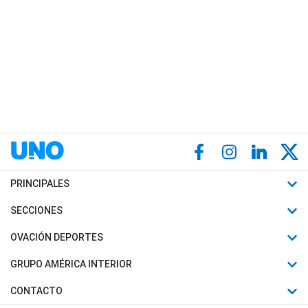
PRINCIPALES
Últimas Noticias
SECCIONES
Política
Horóscopo
OVACIÓN DEPORTES
Sociedad
Motores
Fútbol
GRUPO AMÉRICA INTERIOR
Policiales
Recetas
Mundial
Canal 7 en Vivo
CONTACTO
Judiciales
Trucos caseros
Automovilismo