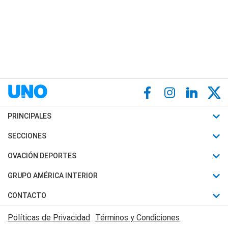
PRINCIPALES
Últimas Noticias
SECCIONES
Política
Horóscopo
OVACIÓN DEPORTES
Sociedad
Motores
Fútbol
GRUPO AMÉRICA INTERIOR
Policiales
Recetas
Mundial
Canal 7 en Vivo
CONTACTO
Judiciales
Trucos caseros
Automovilismo
Radio Nihuil
Acerca de Nosotros
Economia
Políticas de Privacidad
Términos y Condiciones
Series y Películas
Rugby
FM UNA