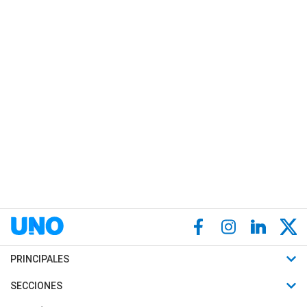
PRINCIPALES
Últimas Noticias
SECCIONES
Política