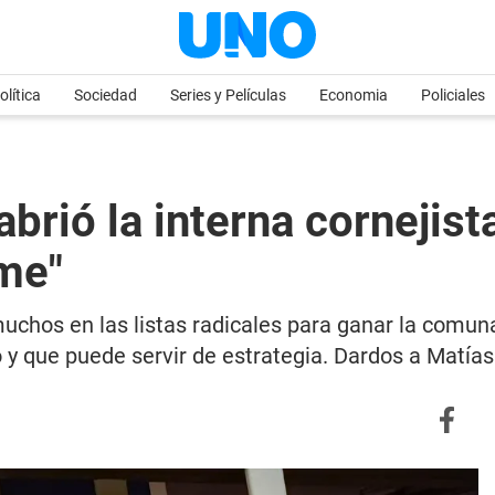
olítica
Sociedad
Series y Películas
Economia
Policiales
abrió la interna cornejis
me"
hos en las listas radicales para ganar la comuna.
y que puede servir de estrategia. Dardos a Matía