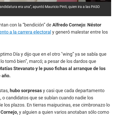
andidatura era una", apuntó Mauricio Pinti, quien ira a las PASO
ntan con la “bendición” de
Alfredo Cornejo
:
Néstor
to a la carrera electoral
y generó malestar entre los
ptimo Día y dijo que en el otro "wing” ya se sabía que
 lo tomó bien”, marcó; a pesar de los dardos que
atías Stevanato y le puso fichas al arranque de los
 año.
stas,
hubo sorpresas
y casi que cada departamento
s, o candidatos que se subían cuando nadie los
e los plazos. En tierras maipucinas, ese cimbronazo lo
 Cornejo,
y alguien a quien varios anotaban sólo como