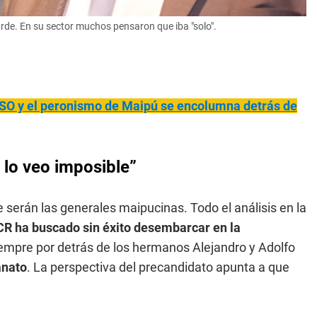
rde. En su sector muchos pensaron que iba "solo".
PASO y el peronismo de Maipú se encolumna detrás de
o lo veo imposible”
ue serán las generales maipucinas. Todo el análisis en la
UCR ha buscado sin éxito desembarcar en la
iempre por detrás de los hermanos Alejandro y Adolfo
anato
. La perspectiva del precandidato apunta a que