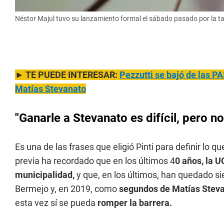
Néstor Majul tuvo su lanzamiento formal el sábado pasado por la ta
► TE PUEDE INTERESAR:
Pezzutti se bajó de las 
Matías Stevanato
"Ganarle a Stevanato es difícil, pero n
Es una de las frases que eligió Pinti para definir lo q
previa ha recordado que en los últimos 4
0 años, la 
municipalidad,
y que, en los últimos, han quedado s
Bermejo y, en 2019, como
segundos de Matías Stev
esta vez sí se pueda
romper la barrera.